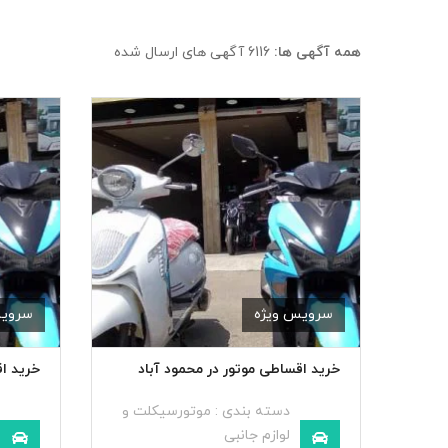
همه آگهی ها:
6116 آگهی های ارسال شده
سرویس ویژه
سرویس
خرید اقساطی موتور در محمود آباد
خرید ا
دسته بندی :
موتورسیکلت و
لوازم جانبی